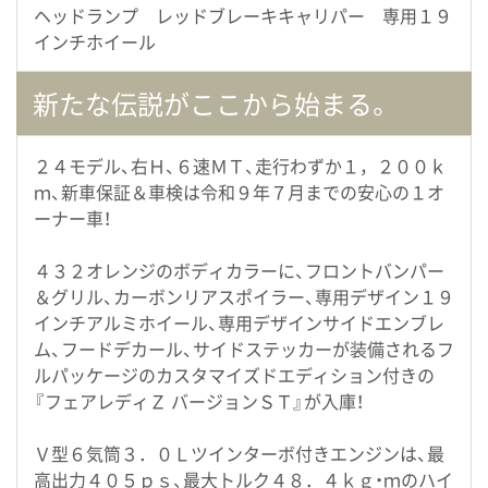
ヘッドランプ レッドブレーキキャリパー 専用１９
インチホイール
新たな伝説がここから始まる。
２４モデル、右Ｈ、６速ＭＴ、走行わずか１，２００ｋ
ｍ、新車保証＆車検は令和９年７月までの安心の１オ
ーナー車！
４３２オレンジのボディカラーに、フロントバンパー
＆グリル、カーボンリアスポイラー、専用デザイン１９
インチアルミホイール、専用デザインサイドエンブレ
ム、フードデカール、サイドステッカーが装備されるフ
ルパッケージのカスタマイズドエディション付きの
『フェアレディＺ バージョンＳＴ』が入庫！
Ｖ型６気筒３．０Ｌツインターボ付きエンジンは、最
高出力４０５ｐｓ、最大トルク４８．４ｋｇ・ｍのハイ