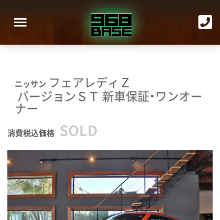
フェアレディＺ
ニッサン
バージョンＳＴ
新車保証・ワンオー
ナー
SOLD
消費税込価格