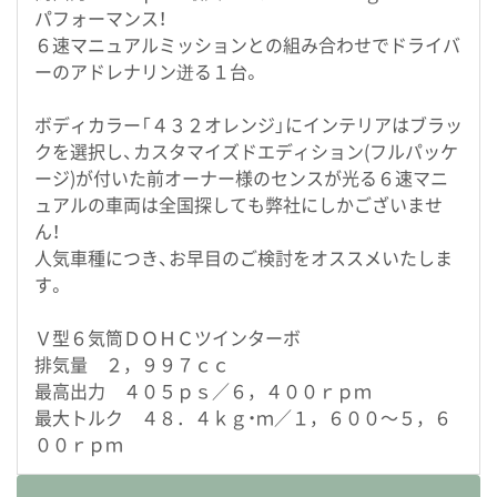
パフォーマンス！
６速マニュアルミッションとの組み合わせでドライバ
ーのアドレナリン迸る１台。
ボディカラー「４３２オレンジ」にインテリアはブラッ
クを選択し、カスタマイズドエディション(フルパッケ
ージ)が付いた前オーナー様のセンスが光る６速マニ
ュアルの車両は全国探しても弊社にしかございませ
ん！
人気車種につき、お早目のご検討をオススメいたしま
す。
Ｖ型６気筒ＤＯＨＣツインターボ
排気量 ２，９９７ｃｃ
最高出力 ４０５ｐｓ／６，４００ｒｐｍ
最大トルク ４８．４ｋｇ・ｍ／１，６００～５，６
００ｒｐｍ