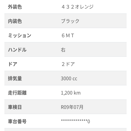
外装色
４３２オレンジ
内装色
ブラック
ミッション
６ＭＴ
ハンドル
右
ドア
２ドア
排気量
3000 cc
走行距離
1,200 km
車検日
R09年07月
車台番号
*************0