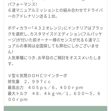
パフォーマンス！
６速マニュアルミッションとの組み合わせでドライバ
ーのアドレナリン迸る１台。
ボディカラー「４３２オレンジ」にインテリアはブラッ
クを選択し、カスタマイズドエディション(フルパッケ
ージ)が付いた前オーナー様のセンスが光る６速マニ
ュアルの車両は全国探しても弊社にしかございませ
ん！
人気車種につき、お早目のご検討をオススメいたしま
す。
Ｖ型６気筒ＤＯＨＣツインターボ
排気量 ２，９９７ｃｃ
最高出力 ４０５ｐｓ／６，４００ｒｐｍ
最大トルク ４８．４ｋｇ・ｍ／１，６００～５，６
００ｒｐｍ