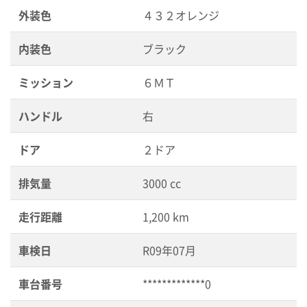
外装色
４３２オレンジ
内装色
ブラック
ミッション
６ＭＴ
ハンドル
右
ドア
２ドア
排気量
3000 cc
走行距離
1,200 km
車検日
R09年07月
車台番号
*************0