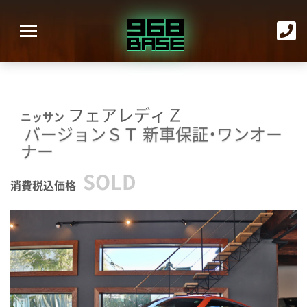
フェアレディＺ
ニッサン
バージョンＳＴ
新車保証・ワンオー
ナー
SOLD
消費税込価格