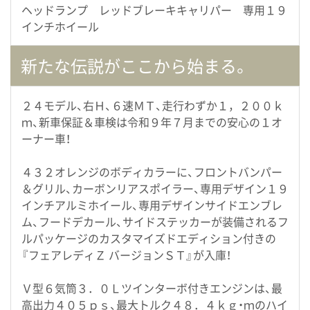
ヘッドランプ レッドブレーキキャリパー 専用１９
インチホイール
新たな伝説がここから始まる。
２４モデル、右Ｈ、６速ＭＴ、走行わずか１，２００ｋ
ｍ、新車保証＆車検は令和９年７月までの安心の１オ
ーナー車！
４３２オレンジのボディカラーに、フロントバンパー
＆グリル、カーボンリアスポイラー、専用デザイン１９
インチアルミホイール、専用デザインサイドエンブレ
ム、フードデカール、サイドステッカーが装備されるフ
ルパッケージのカスタマイズドエディション付きの
『フェアレディＺ バージョンＳＴ』が入庫！
Ｖ型６気筒３．０Ｌツインターボ付きエンジンは、最
高出力４０５ｐｓ、最大トルク４８．４ｋｇ・ｍのハイ