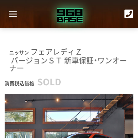
フェアレディＺ
ニッサン
バージョンＳＴ
新車保証・ワンオー
ナー
SOLD
消費税込価格