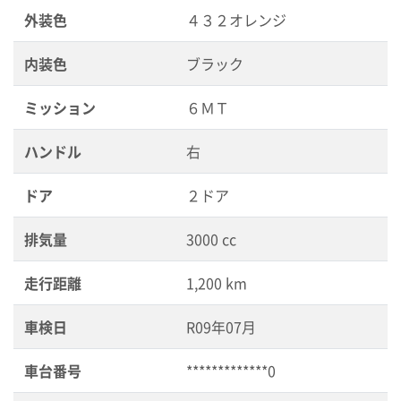
外装色
４３２オレンジ
内装色
ブラック
ミッション
６ＭＴ
ハンドル
右
ドア
２ドア
排気量
3000 cc
走行距離
1,200 km
車検日
R09年07月
車台番号
*************0