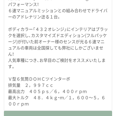
パフォーマンス！
６速マニュアルミッションとの組み合わせでドライバ
ーのアドレナリン迸る１台。
ボディカラー「４３２オレンジ」にインテリアはブラッ
クを選択し、カスタマイズドエディション(フルパッケ
ージ)が付いた前オーナー様のセンスが光る６速マニ
ュアルの車両は全国探しても弊社にしかございませ
ん！
人気車種につき、お早目のご検討をオススメいたしま
す。
Ｖ型６気筒ＤＯＨＣツインターボ
排気量 ２，９９７ｃｃ
最高出力 ４０５ｐｓ／６，４００ｒｐｍ
最大トルク ４８．４ｋｇ・ｍ／１，６００～５，６
００ｒｐｍ