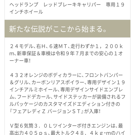
ヘッドランプ レッドブレーキキャリパー 専用１９
インチホイール
新たな伝説がここから始まる。
２４モデル、右Ｈ、６速ＭＴ、走行わずか１，２００ｋ
ｍ、新車保証＆車検は令和９年７月までの安心の１オ
ーナー車！
４３２オレンジのボディカラーに、フロントバンパー
＆グリル、カーボンリアスポイラー、専用デザイン１９
インチアルミホイール、専用デザインサイドエンブレ
ム、フードデカール、サイドステッカーが装備されるフ
ルパッケージのカスタマイズドエディション付きの
『フェアレディＺ バージョンＳＴ』が入庫！
Ｖ型６気筒３．０Ｌツインターボ付きエンジンは、最
高出力４０５ｐｓ、最大トルク４８．４ｋｇ・ｍのハイ