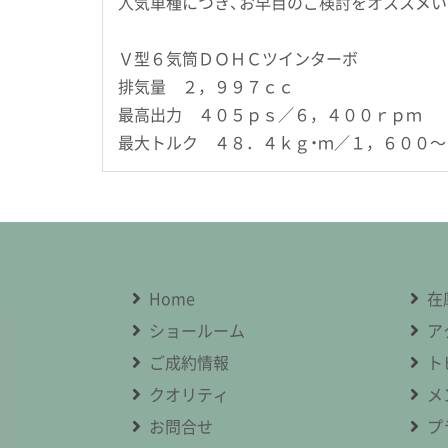
人気車種につき、お早目のご検討をオススメい
Ｖ型６気筒ＤＯＨＣツインターボ
排気量 ２，９９７ｃｃ
最高出力 ４０５ｐｓ／６，４００ｒｐｍ
最大トルク ４８．４ｋｇ・ｍ／１，６００
Home
在
ショールーム
ア
ご成約情報
ト
クオリティ
メ
お問合せ
プ