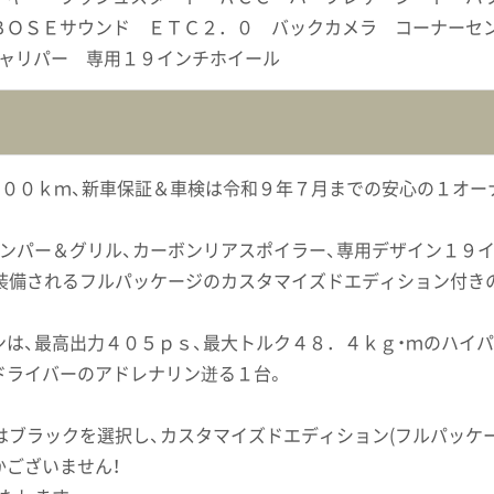
ＢＯＳＥサウンド ＥＴＣ２．０ バックカメラ コーナーセ
キャリパー 専用１９インチホイール
２００ｋｍ、新車保証＆車検は令和９年７月までの安心の１オー
ンパー＆グリル、カーボンリアスポイラー、専用デザイン１９
装備されるフルパッケージのカスタマイズドエディション付きの
は、最高出力４０５ｐｓ、最大トルク４８．４ｋｇ・ｍのハイパ
ドライバーのアドレナリン迸る１台。
はブラックを選択し、カスタマイズドエディション(フルパッケ
ございません！