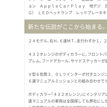
ョン ＡｐｐｌｅＣａｒＰｌａｙ 地デジ 
Ｇ） ＬＥＤヘッドランプ レッドブレーキ
新たな伝説がここから始まる。
２４モデル、右Ｈ、６速ＭＴ、走行わずか１，
４３２オレンジのボディカラーに、フロントバ
ブレム、フードデカール、サイドステッカーが
Ｖ型６気筒３．０Ｌツインターボ付きエンジン
６速マニュアルミッションとの組み合わせで
ボディカラー「４３２オレンジ」にインテリア
速マニュアルの車両は全国探しても弊社にしか