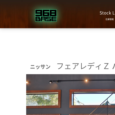
Stock L
フェアレディＺ
ニッサン