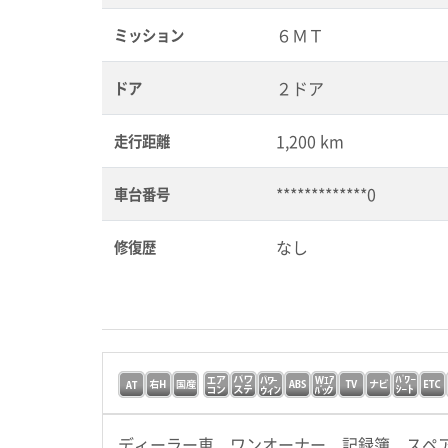
６ＭＴ
ミッション
２ドア
ドア
1,200 km
走行距離
*************0
車台番号
なし
修復歴
ディーラー車 ワンオーナー 記録簿 スペ