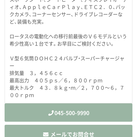
ィオ、ＡｐｐｌｅＣａｒＰｌａｙ、ＥＴＣ２．０、バッ
クカメラ、コーナーセンサー、ドライブレコーダーな
ど、装備も充実。
ロータスの電動化への移行前最後のＶ６モデルという
希少性高い１台です。お早目にご検討ください。
Ｖ型６気筒ＤＯＨＣ２４バルブ・スーパーチャージャ
ー
排気量 ３，４５６ｃｃ
最高出力 ４０５ｐｓ／６，８００ｒｐｍ
最大トルク ４３．８ｋｇ・ｍ／２，７００～６，７
００ｒｐｍ
045-500-9990
メールでお問合せ