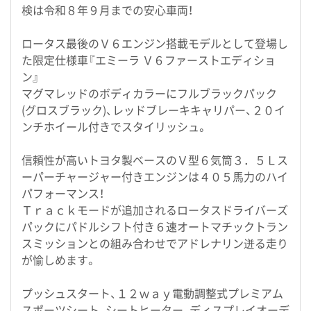
検は令和８年９月までの安心車両！
ロータス最後のＶ６エンジン搭載モデルとして登場し
た限定仕様車『エミーラ Ｖ６ファーストエディショ
ン』
マグマレッドのボディカラーにフルブラックパック
(グロスブラック)、レッドブレーキキャリパー、２０イ
ンチホイール付きでスタイリッシュ。
信頼性が高いトヨタ製ベースのＶ型６気筒３．５Ｌス
ーパーチャージャー付きエンジンは４０５馬力のハイ
パフォーマンス！
Ｔｒａｃｋモードが追加されるロータスドライバーズ
パックにパドルシフト付き６速オートマチックトラン
スミッションとの組み合わせでアドレナリン迸る走り
が愉しめます。
プッシュスタート、１２ｗａｙ電動調整式プレミアム
スポーツシート、シートヒーター、ディスプレイオーデ