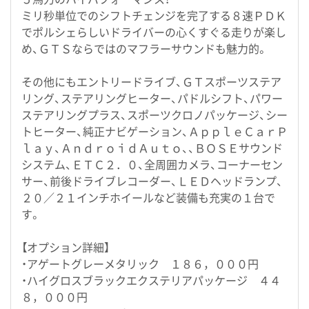
ミリ秒単位でのシフトチェンジを完了する８速ＰＤＫ
でポルシェらしいドライバーの心くすぐる走りが楽し
め、ＧＴＳならではのマフラーサウンドも魅力的。
その他にもエントリードライブ、ＧＴスポーツステア
リング、ステアリングヒーター、パドルシフト、パワー
ステアリングプラス、スポーツクロノパッケージ、シー
トヒーター、純正ナビゲーション、ＡｐｐｌｅＣａｒＰ
ｌａｙ、ＡｎｄｒｏｉｄＡｕｔｏ、、ＢＯＳＥサウンド
システム、ＥＴＣ２．０、全周囲カメラ、コーナーセン
サー、前後ドライブレコーダー、ＬＥＤヘッドランプ、
２０／２１インチホイールなど装備も充実の１台で
す。
【オプション詳細】
・アゲートグレーメタリック １８６，０００円
・ハイグロスブラックエクステリアパッケージ ４４
８，０００円