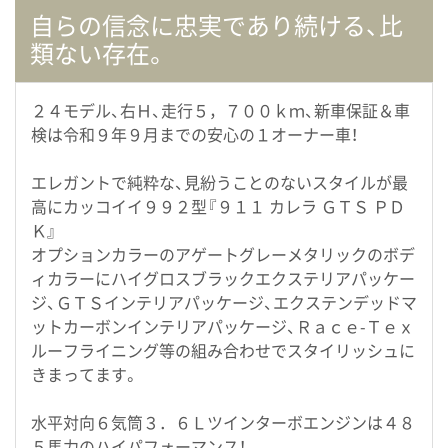
自らの信念に忠実であり続ける、比
類ない存在。
２４モデル、右Ｈ、走行５，７００ｋｍ、新車保証＆車
検は令和９年９月までの安心の１オーナー車！
エレガントで純粋な、見紛うことのないスタイルが最
高にカッコイイ９９２型『９１１ カレラ ＧＴＳ ＰＤ
Ｋ』
オプションカラーのアゲートグレーメタリックのボデ
ィカラーにハイグロスブラックエクステリアパッケー
ジ、ＧＴＳインテリアパッケージ、エクステンデッドマ
ットカーボンインテリアパッケージ、Ｒａｃｅ-Ｔｅｘ
ルーフライニング等の組み合わせでスタイリッシュに
きまってます。
水平対向６気筒３．６Ｌツインターボエンジンは４８
５馬力のハイパフォーマンス！