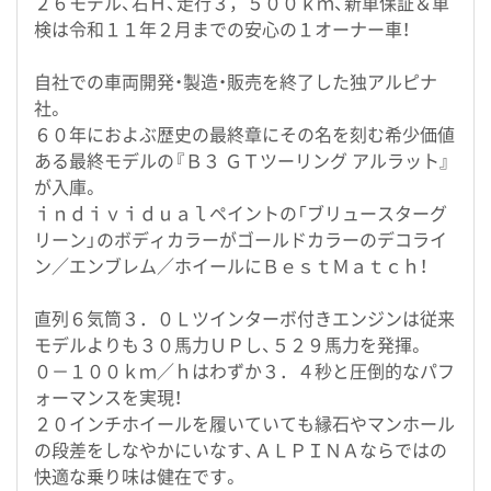
２６モデル、右Ｈ、走行３，５００ｋｍ、新車保証＆車
検は令和１１年２月までの安心の１オーナー車！
自社での車両開発・製造・販売を終了した独アルピナ
社。
６０年におよぶ歴史の最終章にその名を刻む希少価値
ある最終モデルの『Ｂ３ ＧＴツーリング アルラット』
が入庫。
ｉｎｄｉｖｉｄｕａｌペイントの「ブリュースターグ
リーン」のボディカラーがゴールドカラーのデコライ
ン／エンブレム／ホイールにＢｅｓｔＭａｔｃｈ！
直列６気筒３．０Ｌツインターボ付きエンジンは従来
モデルよりも３０馬力ＵＰし、５２９馬力を発揮。
０－１００ｋｍ／ｈはわずか３．４秒と圧倒的なパフ
ォーマンスを実現！
２０インチホイールを履いていても縁石やマンホール
の段差をしなやかにいなす、ＡＬＰＩＮＡならではの
快適な乗り味は健在です。