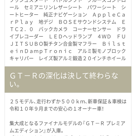
ール セミアニリンレザーシート パワーシート シ
ートヒーター 純正ナビゲーション ＡｐｐｌｅＣａ
ｒＰｌａｙ 地デジ ＢＯＳＥサウンドシステム Ｅ
ＴＣ２．０ バックカメラ コーナーセンサー ドラ
イブレコーダー ＬＥＤヘッドランプ ４ＷＤ ＦＵ
ＪＩＴＳＵＢＯ製チタン合金製マフラー Ｂｉｌｓｔ
ｅｉｎＤａｍｐＴｒｏｎｉｃ アルミ製モノブロック
キャリパー レイズ製アルミ鍛造２０インチホイール
ＧＴ－Ｒの深化は決して終わらな
い。
２５モデル、走行わずか５００ｋｍ、新車保証＆車検は
令和１０年９月までの安心の１オーナー車！
集大成となるファイナルモデルの『ＧＴ－Ｒ プレミア
ムエディション』が入庫。