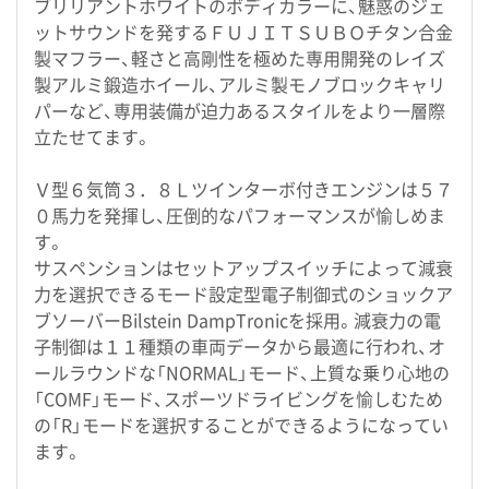
ブリリアントホワイトのボディカラーに、魅惑のジェ
ットサウンドを発するＦＵＪＩＴＳＵＢＯチタン合金
製マフラー、軽さと高剛性を極めた専用開発のレイズ
製アルミ鍛造ホイール、アルミ製モノブロックキャリ
パーなど、専用装備が迫力あるスタイルをより一層際
立たせてます。
Ｖ型６気筒３．８Ｌツインターボ付きエンジンは５７
０馬力を発揮し、圧倒的なパフォーマンスが愉しめま
す。
サスペンションはセットアップスイッチによって減衰
力を選択できるモード設定型電子制御式のショックア
ブソーバーBilstein DampTronicを採用。減衰力の電
子制御は１１種類の車両データから最適に行われ、オ
ールラウンドな「NORMAL」モード、上質な乗り心地の
「COMF」モード、スポーツドライビングを愉しむため
の「R」モードを選択することができるようになってい
ます。