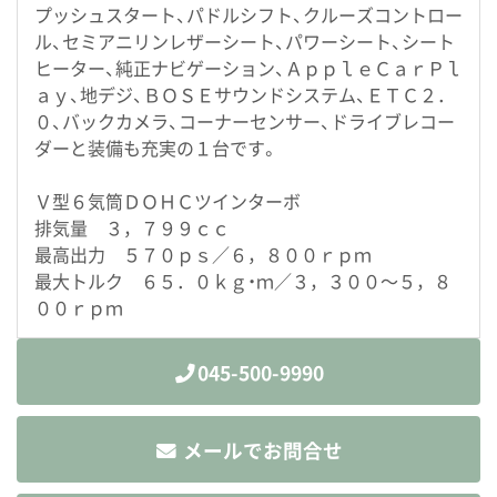
プッシュスタート、パドルシフト、クルーズコントロー
ル、セミアニリンレザーシート、パワーシート、シート
ヒーター、純正ナビゲーション、ＡｐｐｌｅＣａｒＰｌ
ａｙ、地デジ、ＢＯＳＥサウンドシステム、ＥＴＣ２．
０、バックカメラ、コーナーセンサー、ドライブレコー
ダーと装備も充実の１台です。
Ｖ型６気筒ＤＯＨＣツインターボ
排気量 ３，７９９ｃｃ
最高出力 ５７０ｐｓ／６，８００ｒｐｍ
最大トルク ６５．０ｋｇ・ｍ／３，３００～５，８
００ｒｐｍ
045-500-9990
メールでお問合せ