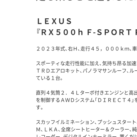
ＬＥＸＵＳ
『ＲＸ５００ｈ Ｆ-ＳＰＯＲＴ
２０２３年式、右Ｈ、走行４５，０００ｋｍ、
スポーティな走行性能に加え、気持ち昂る加速
ＴＲＤエアロキット、パノラマサンルーフ、ル
ている１台。
直列４気筒２．４Ｌターボ付きエンジンと高
を制御するＡＷＤシステム「ＤＩＲＥＣＴ４
す。
スカッフイルミネーション、プッシュスタート
Ｍ、ＬＫＡ、全席シートヒーター＆クーラー、
レコーダー、デジタルインナーミラー、置くだ