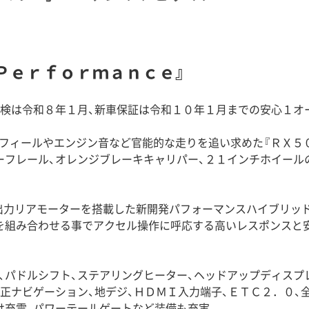
 Ｐｅｒｆｏｒｍａｎｃｅ』
車検は令和８年１月、新車保証は令和１０年１月までの安心１オ
フィールやエンジン音など官能的な走りを追い求めた『ＲＸ５０
ーフレール、オレンジブレーキキャリパー、２１インチホイー
出力リアモーターを搭載した新開発パフォーマンスハイブリッ
」を組み合わせる事でアクセル操作に呼応する高いレスポンスと
、パドルシフト、ステアリングヒーター、ヘッドアップディスプ
純正ナビゲーション、地デジ、ＨＤＭＩ入力端子、ＥＴＣ２．０、
け充電、パワーテールゲートなど装備も充実。