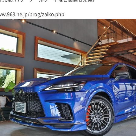
ww.968.ne.jp/prog/zaiko.php