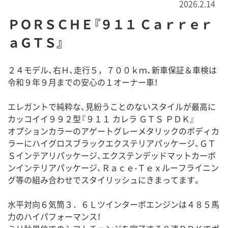
2026.2.14
ＰＯＲＳＣＨＥ
『９１１ Ｃａｒｒｅｒ
ａＧＴＳ』
２４モデル、右Ｈ、走行５，７００ｋｍ、新車保証＆車検は
令和９年９月までの安心の１オーナー車！
エレガントで純粋な、見紛うことのないスタイルが最高に
カッコイイ９９２型『９１１ カレラ ＧＴＳ ＰＤＫ』
オプションカラーのアゲートグレーメタリックのボディカ
ラーにハイグロスブラックエクステリアパッケージ、ＧＴ
Ｓインテアリパッケージ、エクステンデッドマットカーボ
ンインテリアパッケージ、Ｒａｃｅ-Ｔｅｘルーフライニン
グ等の組み合わせでスタイリッシュにきまってます。
水平対向６気筒３．６Ｌツインターボエンジンは４８５馬
力のハイパフォーマンス！