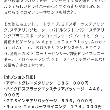
ミリ秒単位でのシフトチェンジを完了する８速ＰＤＫでポ
ルシェらしいドライバーの心くすぐる走りが楽しめ、ＧＴ
Ｓならではのマフラーサウンドも魅力的。
その他にもエントリードライブ、ＧＴスポーツステアリン
グ、ステアリングヒーター、パドルシフト、パワーステアリ
ングプラス、スポーツクロノパッケージ、シートヒーター、
純正ナビゲーション、ＡｐｐｌｅＣａｒＰｌａｙ、Ａｎｄｒ
ｏｉｄＡｕｔｏ、、ＢＯＳＥサウンドシステム、ＥＴＣ２．
０、全周囲カメラ、コーナーセンサー、前後ドライブレコー
ダー、ＬＥＤヘッドランプ、２０／２１インチホイールなど
装備も充実の１台です。
【オプション詳細】
・アゲートグレーメタリック １８６，０００円
・ハイグロスブラックエクステリアパッケージ ４４８，
０００円
・ＧＴＳインテアリパッケージ ５９６，０００円
・Ｒａｃｅ-Ｔｅｘルーフライニング １７４，０００円