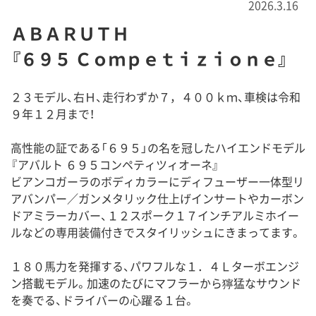
2026.3.16
ＡＢＡＲＵＴＨ
『６９５ Ｃｏｍｐｅｔｉｚｉｏｎｅ』
２３モデル、右Ｈ、走行わずか７，４００ｋｍ、車検は令和
９年１２月まで！
高性能の証である「６９５」の名を冠したハイエンドモデル
『アバルト ６９５コンペティツィオーネ』
ビアンコガーラのボディカラーにディフューザー一体型リ
アバンパー／ガンメタリック仕上げインサートやカーボン
ドアミラーカバー、１２スポーク１７インチアルミホイー
ルなどの専用装備付きでスタイリッシュにきまってます。
１８０馬力を発揮する、パワフルな１．４Ｌターボエンジ
ン搭載モデル。加速のたびにマフラーから獰猛なサウンド
を奏でる、ドライバーの心躍る１台。