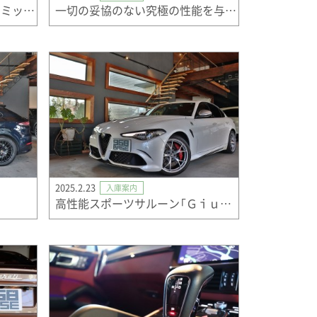
スポーツカーの明日をつなぐミッドシップエンジンクーペ。
一切の妥協のない究極の性能を与えられて誕生したＧクラス。
2025.2.23
入庫案内
高性能スポーツサルーン「Ｇｉｕｌｉａ（ジュリア）」の限定車