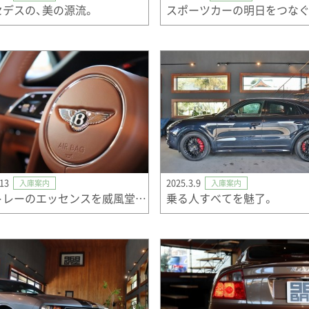
セデスの、美の源流。
.13
2025.3.9
入庫案内
入庫案内
ベントレーのエッセンスを威風堂々たるＳＵＶの形で具現化
乗る人すべてを魅了。