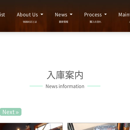
ist
About Us
News
Process
Main
入庫案内
News information
Next »