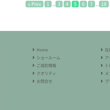
« Prev
1
3
4
5
6
7
18
...
...
Home
在
ショールーム
ア
ご成約情報
ト
クオリティ
メ
お問合せ
プ