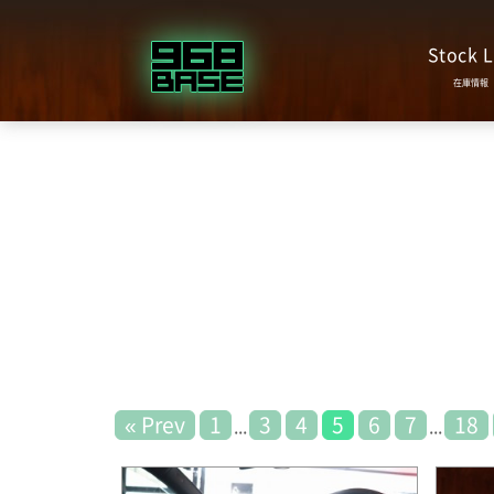
Stock L
« Prev
1
3
4
5
6
7
18
...
...