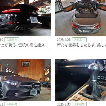
.10
2025.4.26
入庫案内
入庫案内
ポルシェが誇る、伝統の高性能スポーツモデル。
新たな世界をもたらす、美し
.31
2025.3.30
入庫案内
入庫案内